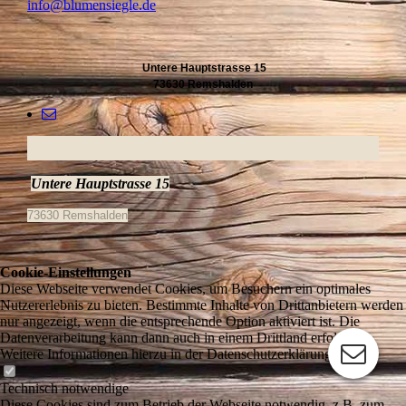
info@blumensiegle.de
Untere Hauptstrasse 15
73630 Remshalden
Untere Hauptstrasse 15
73630 Remshalden
Cookie-Einstellungen
Diese Webseite verwendet Cookies, um Besuchern ein optimales
Nutzererlebnis zu bieten. Bestimmte Inhalte von Drittanbietern werden
nur angezeigt, wenn die entsprechende Option aktiviert ist. Die
Datenverarbeitung kann dann auch in einem Drittland erfolgen.
Weitere Informationen hierzu in der Datenschutzerklärung.
Technisch notwendige
Diese Cookies sind zum Betrieb der Webseite notwendig, z.B. zum